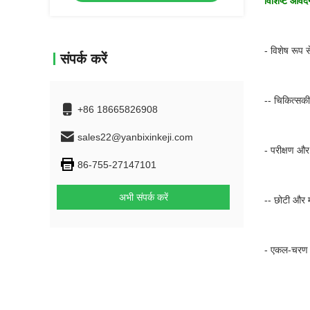
विशिष्ट आवेद
- विशेष रूप 
संपर्क करें
-- चिकित्सक
+86 18665826908
sales22@yanbixinkeji.com
- परीक्षण औ
86-755-27147101
अभी संपर्क करें
-- छोटी और 
- एकल-चरण बि