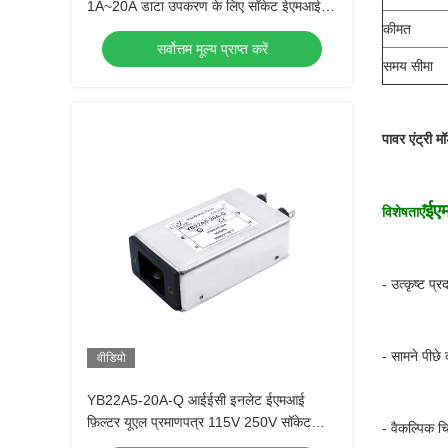
1A~20A डाटा उपकरण के लिए सॉकेट ईएमआई
फिल्टर
कीमत
सर्वोत्तम मूल्य प्राप्त करें
समय सीमा
पावर एंट्री
ईएम
विशेषताएँ
- उत्कृष्ट प्र
- सामने पीछे
वीडियो
YB22A5-20A-Q आईईसी इनलेट ईएमआई
फ़िल्टर यूएल प्रमाणपत्र 115V 250V सॉकेट
- वैकल्पिक च
प्रकार मुख्य फ़िल्टर