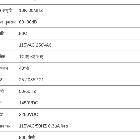
र आवृत्ति
10K-30MHZ
ु का नुकसान
60~90dB
िति
50Ω
115VAC 250VAC
ंकित
1ए 3ए 6ए 10ए
ापमान
40°से
ंज
25 / 085 / 21
ृति
50/60HZ
न
1450VDC
उंड
2250VDC
ाव धारा
115VAC/50HZ 0.3uA मैक्स
500 पीसी