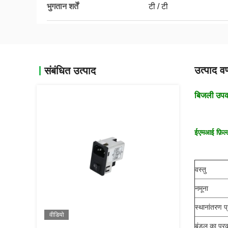
भुगतान शर्तें
टी / टी
उत्पाद वर
संबंधित उत्पाद
बिजली उपक
ईएमआई फ़िल्
वस्तु
नमूना
स्थानांतरण प्
वीडियो
बंडल का प्र