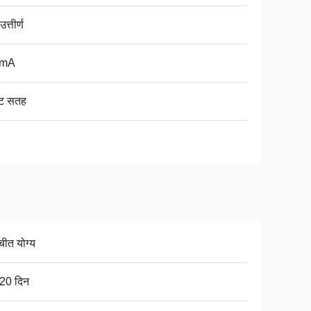
त्तीर्ण
8mA
ंट सतह
चीत योग्य
20 दिन