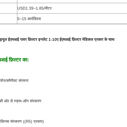
USD1.39~1.85/मीटर
5~15 कार्यदिवस
 मॉड्यूल ईएमआई पावर फ़िल्टर इनलेट 1-10ए ईएमआई फ़िल्टर मेडिकल प्रकार के साथ
आई फ़िल्टर का:
दर्शन/कॉम्पैक्ट संरचना
 की ओर से स्क्रू-ऑन संस्करण
िकित्सा संस्करण ((R5) प्रकार)