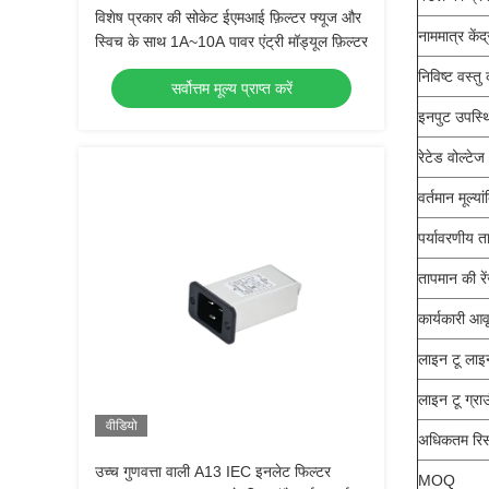
विशेष प्रकार की सोकेट ईएमआई फ़िल्टर फ्यूज और
नाममात्र केंद्
स्विच के साथ 1A~10A पावर एंट्री मॉड्यूल फ़िल्टर
निविष्ट वस्त
सर्वोत्तम मूल्य प्राप्त करें
इनपुट उपस्थ
रेटेड वोल्टेज
वर्तमान मूल्या
पर्यावरणीय त
तापमान की रे
कार्यकारी आव
लाइन टू लाइ
लाइन टू ग्रा
वीडियो
अधिकतम रिस
उच्च गुणवत्ता वाली A13 IEC इनलेट फिल्टर
MOQ