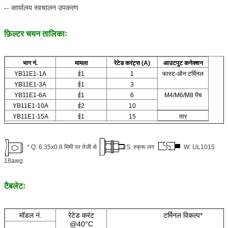
-- कार्यालय स्वचालन उपकरण
फ़िल्टर चयन तालिकाः
भाग नं.
मामला
रेटेड करंट्स (A)
आउटपुट कनेक्शन
YB11E1-1A
ई1
1
फास्ट-ऑन टर्मिनल
YB11E1-3A
ई1
3
YB11E1-6A
ई1
6
M4/M6/M8 पेंच
YB11E1-10A
ई2
10
YB11E1-15A
ई1
15
तार
* Q: 6.35x0.8 मिमी पर तेजी से
S: स्क्रू लग
W: UL1015
18awg
टैबलेटः
मॉडल नं.
रेटेड करंट
टर्मिनल विकल्प*
@40°C