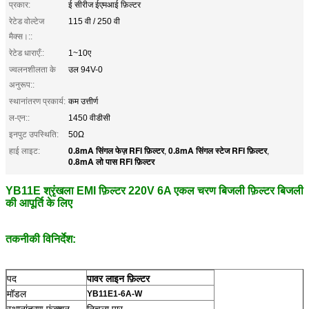
प्रकार:
ई सीरीज ईएमआई फ़िल्टर
रेटेड वोल्टेज
115 वी / 250 वी
मैक्स।::
रेटेड धाराएँ::
1~10ए
ज्वलनशीलता के
उल 94V-0
अनुरूप::
स्थानांतरण प्रकार्य:
कम उत्तीर्ण
ल-एन::
1450 वीडीसी
इनपुट उपस्थिति:
50Ω
0.8mA सिंगल फेज़ RFI फ़िल्टर
0.8mA सिंगल स्टेज RFI फ़िल्टर
हाई लाइट:
,
,
0.8mA लो पास RFI फ़िल्टर
YB11E श्रृंखला EMI फ़िल्टर 220V 6A एकल चरण बिजली फ़िल्टर बिजली
की आपूर्ति के लिए
तकनीकी विनिर्देश:
पद
पावर लाइन फ़िल्टर
मॉडल
YB11E1-6A-W
स्थानांतरण फ़ंक्शन
निचला पार