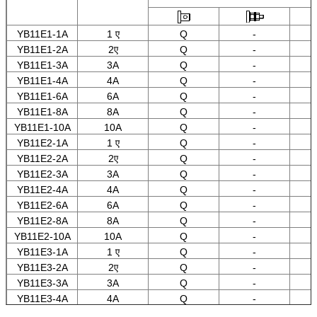
YB11E1-1A
1 ए
Q
-
YB11E1-2A
2ए
Q
-
YB11E1-3A
3A
Q
-
YB11E1-4A
4A
Q
-
YB11E1-6A
6A
Q
-
YB11E1-8A
8A
Q
-
YB11E1-10A
10A
Q
-
YB11E2-1A
1 ए
Q
-
YB11E2-2A
2ए
Q
-
YB11E2-3A
3A
Q
-
YB11E2-4A
4A
Q
-
YB11E2-6A
6A
Q
-
YB11E2-8A
8A
Q
-
YB11E2-10A
10A
Q
-
YB11E3-1A
1 ए
Q
-
YB11E3-2A
2ए
Q
-
YB11E3-3A
3A
Q
-
YB11E3-4A
4A
Q
-
YB11E3-6A
6A
Q
-