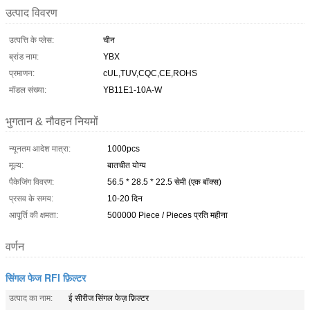
उत्पाद विवरण
उत्पत्ति के प्लेस:
चीन
ब्रांड नाम:
YBX
प्रमाणन:
cUL,TUV,CQC,CE,ROHS
मॉडल संख्या:
YB11E1-10A-W
भुगतान & नौवहन नियमों
न्यूनतम आदेश मात्रा:
1000pcs
मूल्य:
बातचीत योग्य
पैकेजिंग विवरण:
56.5 * 28.5 * 22.5 सेमी (एक बॉक्स)
प्रसव के समय:
10-20 दिन
आपूर्ति की क्षमता:
500000 Piece / Pieces प्रति महीना
वर्णन
सिंगल फेज RFI फ़िल्टर
उत्पाद का नाम:
ई सीरीज सिंगल फेज़ फ़िल्टर