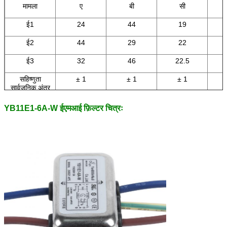
मामला
ए
बी
सी
ई1
24
44
19
ई2
44
29
22
ई3
32
46
22.5
सहिष्णुता
± 1
± 1
± 1
सार्वजनिक अंतर
YB11E1-6A-W ईएमआई फ़िल्टर चित्रः