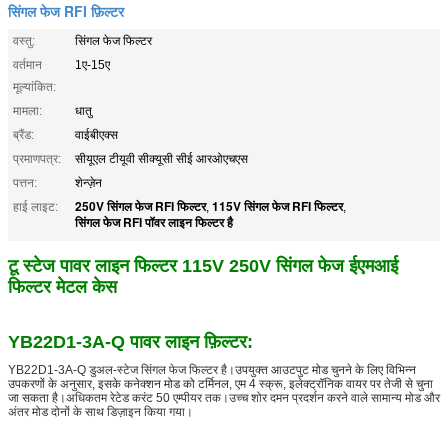
सिंगल फेज RFI फ़िल्टर
वस्तु:
सिंगल फेज फिल्टर
वर्तमान
1ए-15ए
मूल्यांकित:
मामला:
धातु
ब्रैंड:
वाईबीएक्स
प्रमाणपत्र:
सीयूएल टीयूवी सीक्यूसी सीई आरओएचएस
पत्तन:
शेन्ज़ेन
250V सिंगल फेज RFI फिल्टर
115V सिंगल फेज RFI फिल्टर
हाई लाइट:
,
,
सिंगल फेज RFI पॉवर लाइन फिल्टर है
टू स्टेज पावर लाइन फिल्टर 115V 250V सिंगल फेज ईएमआई
फिल्टर मेटल केस
YB22D1-3A-Q पावर लाइन फ़िल्टर:
YB22D1-3A-Q डुअल-स्टेज सिंगल फेज फिल्टर है।
उपयुक्त आउटपुट मोड चुनने के लिए विभिन्न
उपकरणों के अनुसार, इसके कनेक्शन मोड को टर्मिनल, एम 4 स्क्रू, इलेक्ट्रॉनिक वायर पर तेजी से चुना
जा सकता है।
अधिकतम रेटेड करंट 50 एम्पीयर तक।उच्च शोर दमन प्रदर्शन करने वाले सामान्य मोड और
अंतर मोड दोनों के साथ डिज़ाइन किया गया।