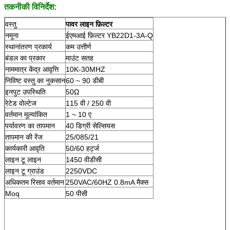
तकनीकी विनिर्देश:
वस्तु
पावर लाइन फ़िल्टर
नमूना
ईएमआई फ़िल्टर YB22D1-3A-Q
स्थानांतरण प्रकार्य
कम उत्तीर्ण
बंडल का प्रकार
माउंट सतह
नाममात्र केंद्र आवृत्ति
10K-30MHZ
निविष्ट वस्तु का नुकसान
60 ~ 90 डीबी
इनपुट उपस्थिति
50Ω
रेटेड वोल्टेज
115 वी / 250 वी
वर्तमान मूल्यांकित
1 ~ 10 ए
पर्यावरण का तापमान
40 डिग्री सेल्सियस
तापमान की रेंज
25/085/21
कार्यकारी आवृति
50/60 हर्ट्ज
लाइन टू लाइन
1450 वीडीसी
लाइन टू ग्राउंड
2250VDC
अधिकतम रिसाव वर्तमान
250VAC/60HZ 0.8mA मैक्स
Moq
50 पीसी