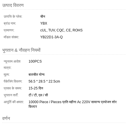
उत्पाद विवरण
उत्पत्ति के प्लेस:
चीन
ब्रांड नाम:
YBX
प्रमाणन:
cUL, TUV, CQC, CE, ROHS
मॉडल संख्या:
YB22D1-3A-Q
भुगतान & नौवहन नियमों
न्यूनतम आदेश
100PCS
मात्रा:
मूल्य:
बातचीत योग्य
पैकेजिंग विवरण:
56.5 * 28.5 * 22.5cm
प्रसव के समय:
15-25 दिन
भुगतान शर्तें:
टी / टी, एल / सी
आपूर्ति की क्षमता:
10000 Piece / Pieces प्रति महीना Ac 220V सामान्य प्रयोजन शोर
फ़िल्टर
वर्णन