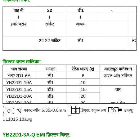
वाई बी
22
डी1
-
∣
∣
∣
हमारे ब्रांड
सर्किट
आयाम
22:22 सर्किट
डी1
6ए :
10ए
20ए :
फ़िल्टर चयन तालिका:
भाग संख्या
मामला
रेटेड धाराएं (ए)
आउटपुट कनेक्शन
YB22D1-6A
डी1
6
फास्ट-ऑन टर्मिनल
YB22D1-10A
डी1
10
YB22D1-15A
डी1
15
तार
YB22D1-20A
डी1
20
YB22D1-30A
डी1
30
एम 4 पेंच
YB22D1-40A
डी1
40
*Q: फास्ट-ऑन 6.35x0.8mm
एस: स्क्रू लग
डब्ल्यू:
UL1015 18awg
YB22D1-3A-Q EMI फ़िल्टर चित्र: