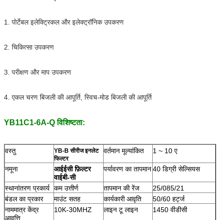
1. पोर्टेबल इलेक्ट्रिकल और इलेक्ट्रॉनिक उपकरण
2. चिकित्सा उपकरण
3. परीक्षण और माप उपकरण
4. एकल चरण बिजली की आपूर्ति, स्विच-मोड बिजली की आपूर्ति
YB11C1-6A-Q विशिष्टता:
वस्तु
वर्तमान मूल्यांकित
1 ~ 10 ए
YB-B सीरीज इनलेट
फिल्टर
नमूना
आईईसी फ़िल्टर
पर्यावरण का तापमान
40 डिग्री सेल्सियस
वाईबी-सी
स्थानांतरण प्रकार्य
कम उत्तीर्ण
तापमान की रेंज
25/085/21
बंडल का प्रकार
माउंट सतह
कार्यकारी आवृति
50/60 हर्ट्ज
नाममात्र केंद्र
10K-30MHZ
लाइन टू लाइन
1450 वीडीसी
आवृत्ति