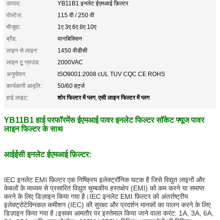
उत्पाद:
YB11B1 इनलेट ईएमआई फ़िल्टर
वोल्टेज:
115 वी / 250 वी
मौजूदा:
1ए 3ए 6ए 8ए 10ए
ब्रैंड:
यानबिक्सिन
लाइन से लाइन:
1450 वीडीसी
लाइन टू ग्राउंड:
2000VAC
अनुमोदन:
ISO9001:2008 cUL TUV CQC CE ROHS
कार्यकारी आवृति:
50/60 हर्ट्ज
शोर फिल्टर में प्लग
एसी लाइन फिल्टर में प्लग
हाई लाइट:
,
YB11B1 हाई परफॉरमेंस ईएमआई पावर इनलेट फिल्टर सॉकेट फ्यूज पावर
लाइन फिल्टर के साथ
आईईसी इनलेट ईएमआई फ़िल्टर:
IEC इनलेट EMI फ़िल्टर एक निष्क्रिय इलेक्ट्रॉनिक घटक है जिसे विद्युत लाइनों और
केबलों के माध्यम से प्रसारित विद्युत चुम्बकीय हस्तक्षेप (EMI) को कम करने या समाप्त
करने के लिए डिज़ाइन किया गया है।
IEC इनलेट EMI फ़िल्टर को अंतर्राष्ट्रीय
इलेक्ट्रोटेक्निकल कमीशन (IEC) की सुरक्षा और प्रदर्शन मानकों का पालन करने के लिए
डिज़ाइन किया गया है।
इसका आमतौर पर इस्तेमाल किया जाने वाला करंट: 1A, 3A, 6A,