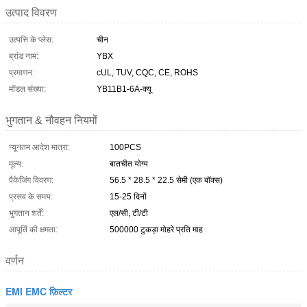
उत्पाद विवरण
उत्पत्ति के प्लेस:
चीन
ब्रांड नाम:
YBX
प्रमाणन:
cUL, TUV, CQC, CE, ROHS
मॉडल संख्या:
YB11B1-6A-क्यू
भुगतान & नौवहन नियमों
न्यूनतम आदेश मात्रा:
100PCS
मूल्य:
बातचीत योग्य
पैकेजिंग विवरण:
56.5 * 28.5 * 22.5 सेमी (एक बॉक्स)
प्रसव के समय:
15-25 दिनों
भुगतान शर्तें:
एल/सी, टी/टी
आपूर्ति की क्षमता:
500000 टुकड़ा मोहरे प्रति माह
वर्णन
EMI EMC फ़िल्टर