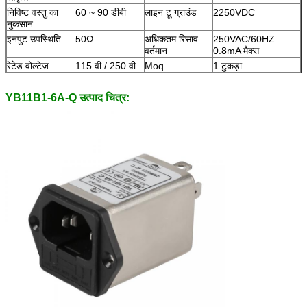
निविष्ट वस्तु का
60 ~ 90 डीबी
लाइन टू ग्राउंड
2250VDC
नुकसान
इनपुट उपस्थिति
50Ω
अधिकतम रिसाव
250VAC/60HZ
वर्तमान
0.8mA मैक्स
रेटेड वोल्टेज
115 वी / 250 वी
Moq
1 टुकड़ा
YB11B1-6A-Q उत्पाद चित्र: