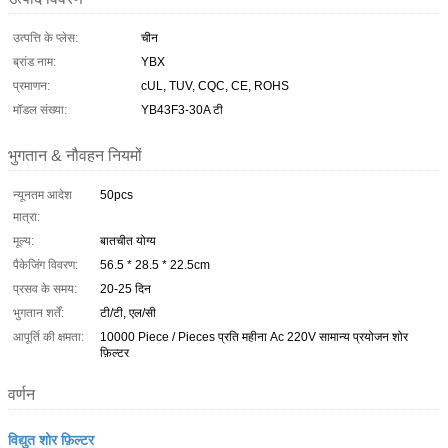
उत्पत्ति के प्लेस:
चीन
ब्रांड नाम:
YBX
प्रमाणन:
cUL, TUV, CQC, CE, ROHS
मॉडल संख्या:
YB43F3-30A टी
भुगतान & नौवहन नियमों
न्यूनतम आदेश
50pcs
मात्रा:
मूल्य:
बातचीत योग्य
पैकेजिंग विवरण:
56.5 * 28.5 * 22.5cm
प्रसव के समय:
20-25 दिन
भुगतान शर्तें:
टी/टी, एल/सी
आपूर्ति की क्षमता:
10000 Piece / Pieces प्रति महीना Ac 220V सामान्य प्रयोजन शोर
फ़िल्टर
वर्णन
विद्युत शोर फ़िल्टर