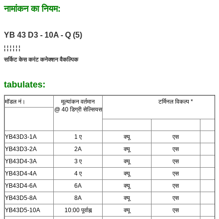
नामांकन का नियम:
YB 43 D3 - 10A - Q (5)
¦ ¦ ¦ ¦ ¦ ¦
सर्किट केस करंट कनेक्शन वैकल्पिक
tabulates:
मॉडल नं।
मूल्यांकन वर्तमान
टर्मिनल विकल्प *
@ 40 डिग्री सेल्सियस
YB43D3-1A
1 ए
क्यू
एस
YB43D3-2A
2A
क्यू
एस
YB43D4-3A
3 ए
क्यू
एस
YB43D4-4A
4 ए
क्यू
एस
YB43D4-6A
6A
क्यू
एस
YB43D5-8A
8A
क्यू
एस
YB43D5-10A
10:00 पूर्वाह्न
क्यू
एस