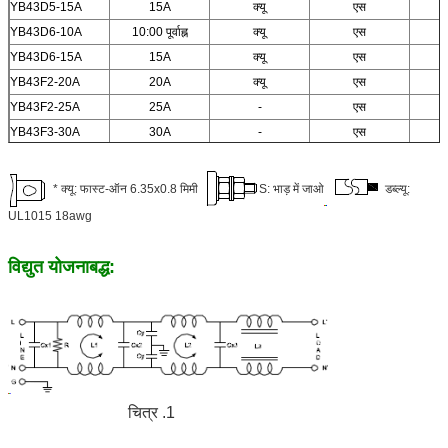
YB43D5-15A
15A
क्यू
एस
YB43D6-10A
10:00 पूर्वाह्न
क्यू
एस
YB43D6-15A
15A
क्यू
एस
YB43F2-20A
20A
क्यू
एस
YB43F2-25A
25A
-
एस
YB43F3-30A
30A
-
एस
* क्यू: फास्ट-ऑन 6.35x0.8 मिमी
S: भाड़ में जाओ
डब्ल्यू:
UL1015 18awg
विद्युत योजनाबद्ध:
चित्र .1