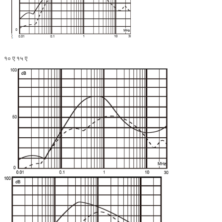
१० ए १५ ए