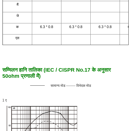
मैं
जे
क
6.3 * 0.8
6.3 * 0.8
6.3 * 0.8
6.
एल
सम्मिलन हानि तालिका (IEC / CISPR No.17 के अनुसार
50ohm प्रणाली में)
सामान्य मोड -------- विभेदक मोड
1 ए