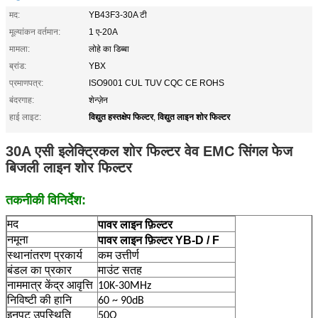
मद:
YB43F3-30A टी
मूल्यांकन वर्तमान:
1 ए-20A
मामला:
लोहे का डिब्बा
ब्रांड:
YBX
प्रमाणपत्र:
ISO9001 CUL TUV CQC CE ROHS
बंदरगाह:
शेन्ज़ेन
विद्युत हस्तक्षेप फिल्टर
विद्युत लाइन शोर फिल्टर
हाई लाइट:
,
30A एसी इलेक्ट्रिकल शोर फिल्टर वेव EMC सिंगल फेज
बिजली लाइन शोर फिल्टर
तकनीकी विनिर्देश:
पावर लाइन फ़िल्टर
मद
पावर लाइन फ़िल्टर YB-D / F
नमूना
स्थानांतरण प्रकार्य
कम उत्तीर्ण
बंडल का प्रकार
माउंट सतह
नाममात्र केंद्र आवृत्ति
10K-30MHz
निविष्टी की हानि
60 ~ 90dB
इनपुट उपस्थिति
50Ω