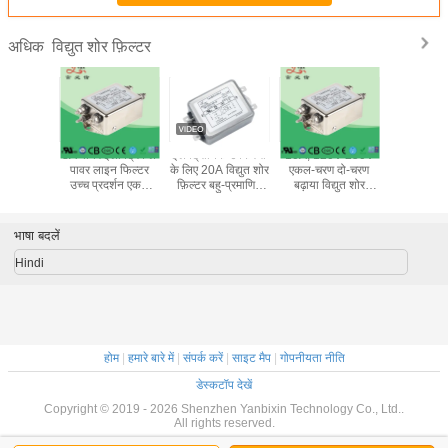
विद्युत शोर फ़िल्टर
अधिक
 उपकरणों के
8A वायर इलेक्ट्रिकल
इलेक्ट्रॉनिक उपकरणों
10A, 120V 250V
YB12D2 वन
ोहरी स्टेज
पावर लाइन फिल्टर
के लिए 20A विद्युत शोर
एकल-चरण दो-चरण
सिंगल फेज फ
 EMC
उच्च प्रदर्शन एकल
फ़िल्टर बहु-प्रमाणित
बढ़ाया विद्युत शोर
स्क्रू आउट
रिकल शोर
चरण
एकल चरण ईएमआई
फ़िल्टर, मेडिकल एसी
लाइन नॉइज़
ल्टर
फ़िल्टर
पावर लाइन शोर फ़िल्टर
भाषा बदलें
Hindi
होम
|
हमारे बारे में
|
संपर्क करें
|
साइट मैप
|
गोपनीयता नीति
डेस्कटॉप देखें
Copyright © 2019 - 2026 Shenzhen Yanbixin Technology Co., Ltd..
All rights reserved.