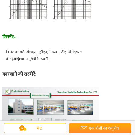
शिपमेंटः
---निर्यात की शर्तें: डीएचएल, यूपीएस, फेडएक्स, टीएनटी, ईएमएस
---पोर्ट है
शेन्ज़ेन
या अनुरोधों के रूप में।
कारखाने की तस्वीरें:
चैट
एक बोली का अनुरोध