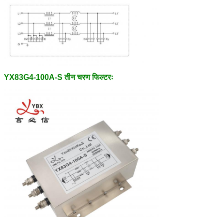
YX83G4-100A-S तीन चरण फिल्टरः