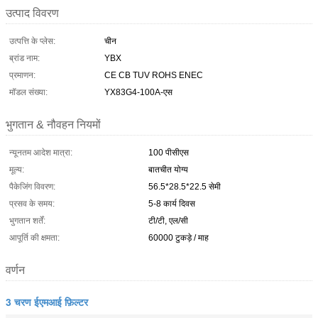
उत्पाद विवरण
उत्पत्ति के प्लेस:
चीन
ब्रांड नाम:
YBX
प्रमाणन:
CE CB TUV ROHS ENEC
मॉडल संख्या:
YX83G4-100A-एस
भुगतान & नौवहन नियमों
न्यूनतम आदेश मात्रा:
100 पीसीएस
मूल्य:
बातचीत योग्य
पैकेजिंग विवरण:
56.5*28.5*22.5 सेमी
प्रसव के समय:
5-8 कार्य दिवस
भुगतान शर्तें:
टी/टी, एल/सी
आपूर्ति की क्षमता:
60000 टुकड़े / माह
वर्णन
3 चरण ईएमआई फ़िल्टर