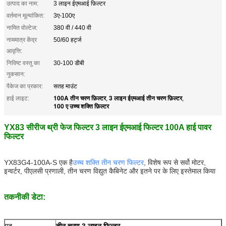
उत्पाद का नाम:
3 लाइन ईएमआई फ़िल्टर
वर्तमान मूल्यांकित:
3ए-100ए
नामित वोल्टेज:
380 वी / 440 वी
नाममात्र केंद्र
50/60 हर्ट्ज
आवृत्ति:
निविष्ट वस्तु का
30-100 डीबी
नुकसान:
पैकेज का प्रकार:
सतह माउंट
100A तीन चरण फ़िल्टर
3 लाइन ईएमआई तीन चरण फ़िल्टर
हाई लाइट:
,
,
100 ए उच्च शक्ति फ़िल्टर
YX83 सीरीज थ्री फेज फिल्टर 3 लाइन ईएमआई फिल्टर 100A हाई पावर
फिल्टर
YX83G4-100A-S एक है
उच्च शक्ति तीन चरण फिल्टर
, विशेष रूप से सर्वो मोटर,
इन्वर्टर, पीएलसी प्रणाली, तीन चरण विद्युत कैबिनेट और इतने पर के लिए इस्तेमाल किया
तकनीकी डेटा:
पद
तीन चरण 3 लाइन फ़िल्टर