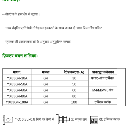
-- वोल्टेज के हस्तक्षेप से सुरक्षा।
-- उच्च संतृप्ति प्रतिरोधी टोरोइडल इंडक्टर्स के साथ उन्नत दो-चरण फिल्टरिंग सर्किट
-- ग्राहक की आवश्यकताओं के अनुसार अनुकूलित उत्पाद
फ़िल्टर चयन तालिकाः
भाग नं.
मामला
रेटेड करंट्स (A)
आउटपुट कनेक्शन
YX83G4-30A
G4
30
फास्ट-ऑन टर्मिनल
YX83G4-50A
G4
50
YX83G4-60A
G4
60
M4/M6/M8 पेंच
YX83G4-80A
G4
80
YX83G4-100A
G4
100
टर्मिनल ब्लॉक
* Q: 6.35x0.8 मिमी पर तेजी से
S: स्क्रू लग
टी: टर्मिनल ब्लॉक