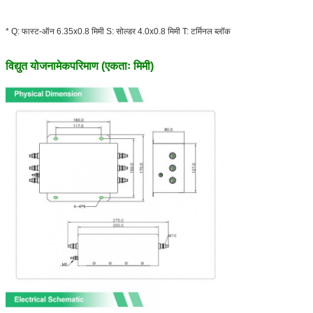
* Q: फास्ट-ऑन 6.35x0.8 मिमी S: सोल्डर 4.0x0.8 मिमी T: टर्मिनल ब्लॉक
विद्युत योजना
मेक
परिमाण (एकताः मिमी)