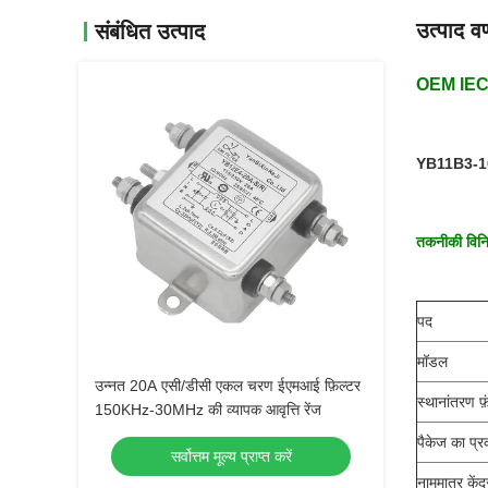
उत्पाद वर
संबंधित उत्पाद
OEM IEC इ
YB11B3-10A
तकनीकी विनिर
पद
मॉडल
उन्नत 20A एसी/डीसी एकल चरण ईएमआई फ़िल्टर
स्थानांतरण फ
150KHz-30MHz की व्यापक आवृत्ति रेंज
पैकेज का प्र
सर्वोत्तम मूल्य प्राप्त करें
नाममात्र केंद्