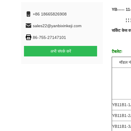
YB----- 11-
+86 18665826908
¦ ¦ 
sales22@yanbixinkeji.com
सर्किट केस व
86-755-27147101
अभी संपर्क करें
टैबलेटः
मॉडल नं
YB11B1-1
YB11B1-2
YB11B1-3