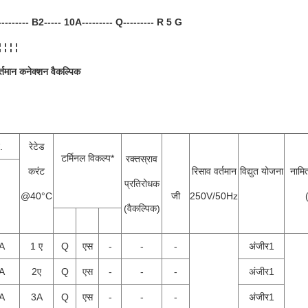
-------- B2----- 10A--------- Q--------- R 5 G
¦ ¦ ¦ ¦
र्तमान कनेक्शन वैकल्पिक
.
रेटेड
टर्मिनल विकल्प*
रक्तस्राव
करंट
रिसाव वर्तमान
विद्युत योजना
नामित
प्रतिरोधक
@40°C
जी
250V/50Hz
(वैकल्पिक)
A
1 ए
Q
एस
-
-
-
अंजीर1
A
2ए
Q
एस
-
-
-
अंजीर1
A
3A
Q
एस
-
-
-
अंजीर1