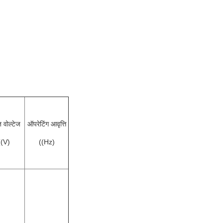
 वोल्टेज
ऑपरेटिंग आवृत्ति
((V)
((Hz)